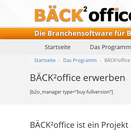
Die Branchensoftware für 
Startseite
Das
Program
Startseite
Das Programm
BÄCK²office
BÄCK²office erwerben
[b2o_manager type=“buy-fullversion“]
BÄCK²office ist ein Proje